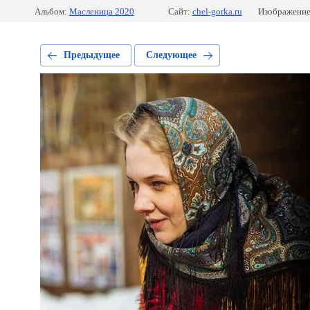
Альбом:
Масленица 2020
Сайт:
chel-gorka.ru
Изображение
Предыдущее
Следующее