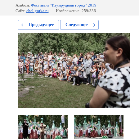
Альбом:
Фестиваль "Изумрудный город" 2019
Сайт:
chel-gorka.ru
Изображение: 259/336
Предыдущее
Следующее